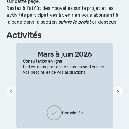
sur cette page.
Restez à l’affût des nouvelles sur le projet et les
activités participatives à venir en vous abonnant à
la page dans la section
suivre le projet
ci-dessous.
Activités
Mars à juin 2026
Consultation en ligne
S
Faites-nous part des enjeux du secteur, de
V
vos besoins et de vos aspirations.
d
p
c
n
chevron_left
chevron_right
V
a
check
Complétée