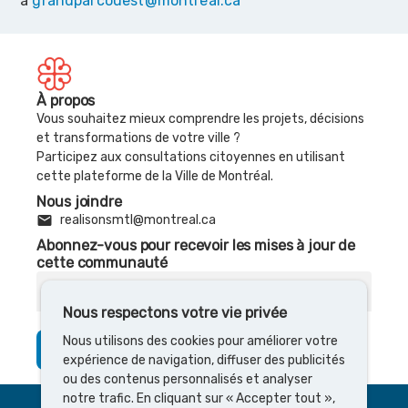
à
grandparcouest@montreal.ca
À propos
Vous souhaitez mieux comprendre les projets, décisions
et transformations de votre ville ?
Participez aux consultations citoyennes en utilisant
cette plateforme de la Ville de Montréal.
Nous joindre
email
realisonsmtl@montreal.ca
Abonnez-vous pour recevoir les mises à jour de
cette communauté
Courriel
Nous respectons votre vie privée
Nous utilisons des cookies pour améliorer votre
S’abonner
expérience de navigation, diffuser des publicités
ou des contenus personnalisés et analyser
notre trafic. En cliquant sur « Accepter tout »,